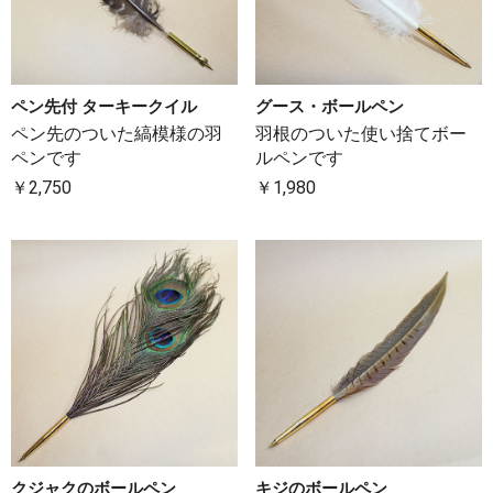
ペン先付 ターキークイル
グース・ボールペン
ペン先のついた縞模様の羽
羽根のついた使い捨てボー
ペンです
ルペンです
￥2,750
￥1,980
クジャクのボールペン
キジのボールペン