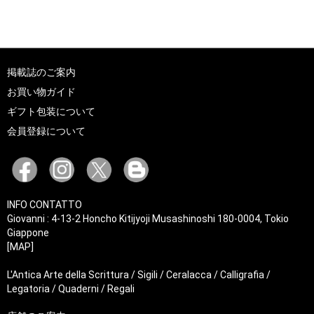
掲載誌のご案内
お買い物ガイド
ギフト包装について
会員登録について
INFO CONTATTO
Giovanni : 4-13-2 Honcho Kitijyoji Musashinoshi 180-0004, Tokio
Giappone
[MAP]
L'Antica Arte della Scrittura / Sigili / Ceralacca / Calligrafia /
Legatoria / Quaderni / Regali