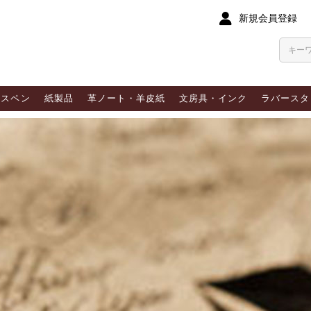
新規会員登録
ラスペン
紙製品
革ノート・羊皮紙
文房具・インク
ラバースタ