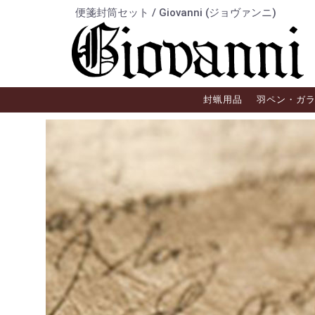
便箋封筒セット / Giovanni (ジョヴァンニ)
封蝋用品
羽ペン・ガ