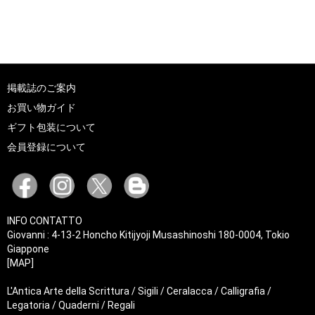
掲載誌のご案内
お買い物ガイド
ギフト包装について
会員登録について
INFO CONTATTO
Giovanni : 4-13-2 Honcho Kitijyoji Musashinoshi 180-0004, Tokio
Giappone
[MAP]
L'Antica Arte della Scrittura / Sigili / Ceralacca / Calligrafia /
Legatoria / Quaderni / Regali