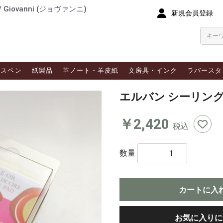
ovanni (ジョヴァンニ)
新規会員登録
ラスペン
紙製品
革ノート・羊皮紙
文房具・インク
ラバースタ
エルバン シーリン
￥2,420
税込
数量
カートに入
お気に入りに