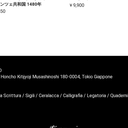
ンツェ共和国 1480年
￥9,900
450
O
2 Honcho Kitijyoji Musashinoshi 180-0004, Tokio Giappone
a Scrittura / Sigili / Ceralacca / Calligrafia / Legatoria / Quaderni