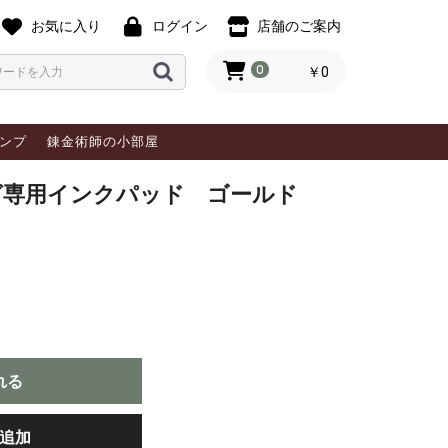
お気に入り
ログイン
店舗のご案内
0
￥0
ンプ
錬金術師の小部屋
グ専用インクパッド ゴールド
れる
追加